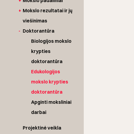
+
Mokslo padaliniai
+
Mokslo rezultatai ir jų
viešinimas
-
Doktorantūra
Biologijos mokslo
krypties
doktorantūra
Edukologijos
mokslo krypties
doktorantūra
Apginti moksliniai
darbai
Projektinė veikla