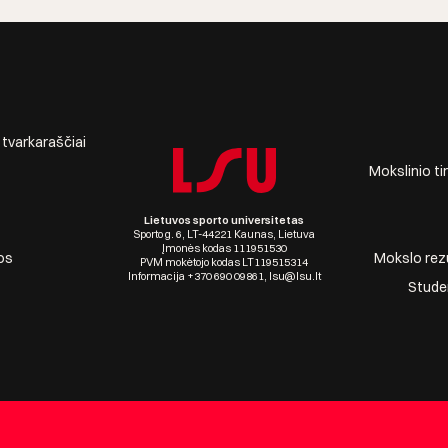
r tvarkaraščiai
Mokslinio ti
Lietuvos sporto universitetas
Sporto g. 6, LT-44221 Kaunas, Lietuva
Įmonės kodas 111951530
os
Mokslo rezul
PVM mokėtojo kodas LT119515314
Informacija +370 690 09861, lsu@lsu.lt
Stude