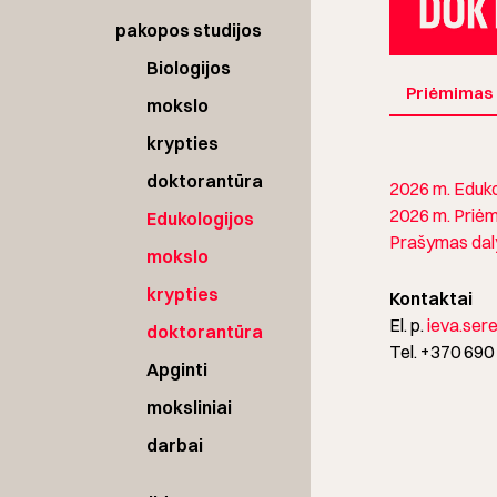
pakopos studijos
Biologijos
Priėmimas
mokslo
krypties
doktorantūra
2026 m. Eduko
2026 m. Priėm
Edukologijos
Prašymas daly
mokslo
krypties
Kontaktai
El. p.
ieva.sere
doktorantūra
Tel. +370 69
Apginti
moksliniai
darbai