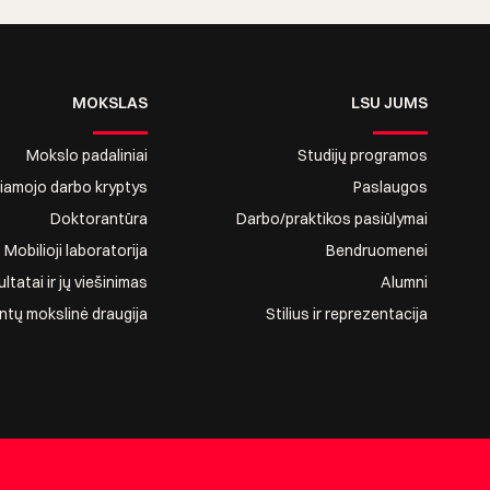
MOKSLAS
LSU JUMS
Mokslo padaliniai
Studijų programos
riamojo darbo kryptys
Paslaugos
Doktorantūra
Darbo/praktikos pasiūlymai
Mobilioji laboratorija
Bendruomenei
tatai ir jų viešinimas
Alumni
ntų mokslinė draugija
Stilius ir reprezentacija