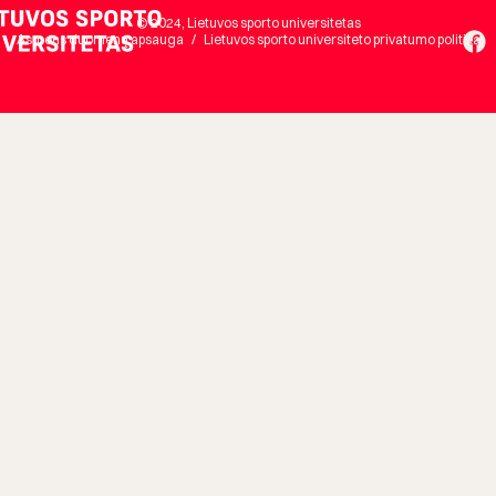
© 2024, Lietuvos sporto universitetas
Asmens duomenų apsauga
/
Lietuvos sporto universiteto privatumo politika