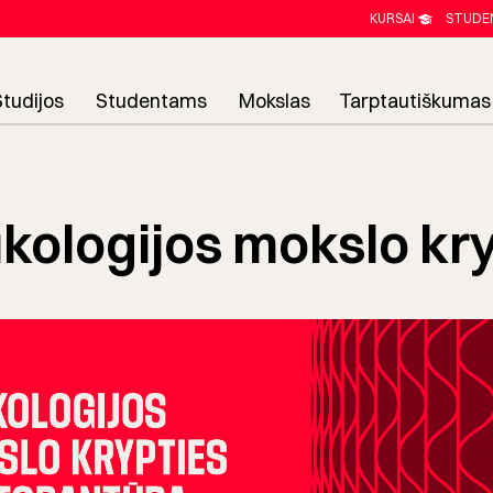
KURSAI
STUDE
Studijos
Studentams
Mokslas
Tarptautiškumas
kologijos mokslo kr