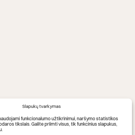
Slapukų tvarkymas
naudojami funkcionalumo užtikrinimui, naršymo statistikos
kodaros tikslais. Galite priimti visus, tik funkcinius slapukus,
u.