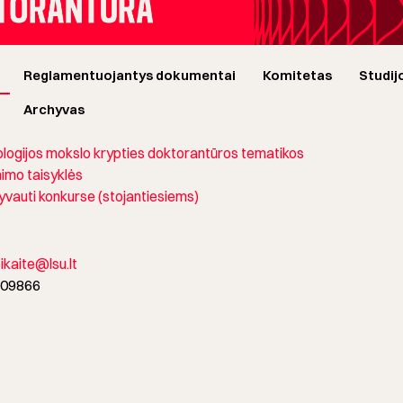
Reglamentuojantys dokumentai
Komitetas
Studij
Archyvas
logijos mokslo krypties doktorantūros tematikos
imo taisyklės
vauti konkurse (stojantiesiems)
ikaite@lsu.lt
0 09866