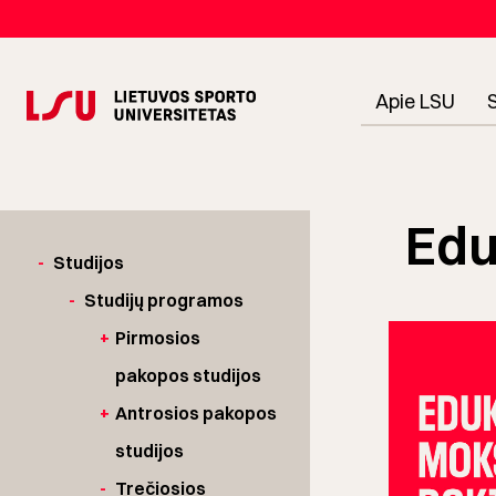
Apie LSU
Edu
-
Studijos
-
Studijų programos
+
Pirmosios
pakopos studijos
+
Antrosios pakopos
studijos
-
Trečiosios