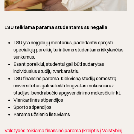
LSU teikiama parama studentams su negalia
LSU yra neįgaliųjų mentorius, padedantis spręsti
specialiųjų poreikių turintiems studentams iškylančius
sunkumus.
Esant poreikiui, studentui gali būti sudarytas
individualus studijų tvarkaraštis.
LSU finansinė parama. Kiekvieną studijų semestrą
universitetas gali suteikti lengvatas mokesčiui už
studijas, bendrabučio apgyvendinimo mokesčiui ir kt.
Vienkartinės stipendijos
Sporto stipendijos
Parama užsienio lietuviams
Valstybės teikiama finansinė parama (kreiptis į Valstybinį