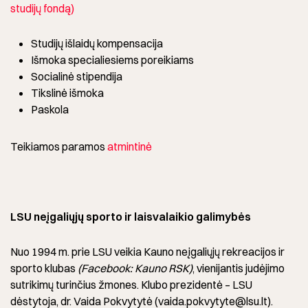
studijų fondą)
Studijų išlaidų kompensacija
Išmoka specialiesiems poreikiams
Socialinė stipendija
Tikslinė išmoka
Paskola
Teikiamos paramos
atmintinė
LSU neįgaliųjų sporto ir laisvalaikio galimybės
Nuo 1994 m. prie LSU veikia Kauno neįgaliųjų rekreacijos ir
sporto klubas
(Facebook: Kauno RSK)
, vienijantis judėjimo
sutrikimų turinčius žmones. Klubo prezidentė – LSU
dėstytoja, dr. Vaida Pokvytytė (vaida.pokvytyte@lsu.lt).