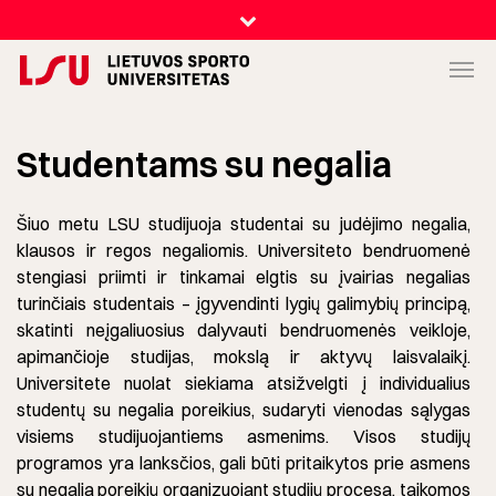
Studentams su negalia
Šiuo metu LSU studijuoja studentai su judėjimo negalia,
klausos ir regos negaliomis. Universiteto bendruomenė
stengiasi priimti ir tinkamai elgtis su įvairias negalias
turinčiais studentais – įgyvendinti lygių galimybių principą,
skatinti neįgaliuosius dalyvauti bendruomenės veikloje,
apimančioje studijas, mokslą ir aktyvų laisvalaikį.
Universitete nuolat siekiama atsižvelgti į individualius
studentų su negalia poreikius, sudaryti vienodas sąlygas
visiems studijuojantiems asmenims. Visos studijų
programos yra lanksčios, gali būti pritaikytos prie asmens
su negalia poreikių organizuojant studijų procesą, taikomos