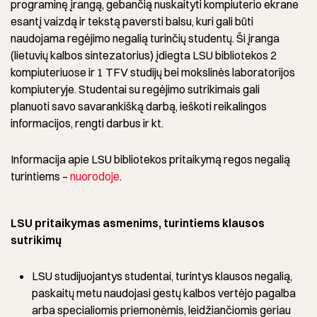
programinę įrangą, gebančią nuskaityti kompiuterio ekrane
esantį vaizdą ir tekstą paversti balsu, kuri gali būti
naudojama regėjimo negalią turinčių studentų. Ši įranga
(lietuvių kalbos sintezatorius) įdiegta LSU bibliotekos 2
kompiuteriuose ir 1 TFV studijų bei mokslinės laboratorijos
kompiuteryje. Studentai su regėjimo sutrikimais gali
planuoti savo savarankišką darbą, ieškoti reikalingos
informacijos, rengti darbus ir kt.
Informacija apie LSU bibliotekos pritaikymą regos negalią
turintiems –
nuorodoje
.
LSU pritaikymas asmenims, turintiems klausos
sutrikimų
LSU studijuojantys studentai, turintys klausos negalią,
paskaitų metu naudojasi gestų kalbos vertėjo pagalba
arba specialiomis priemonėmis, leidžiančiomis geriau