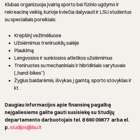
Klubas organizuoja įvairią sporto bei fizinio ugdymo ir
rekreacinę veiklą, kurioje kviečia dalyvauti ir LSU studentus
su specialiais poreikiais:
Krepšinį vežimėliuose
Užsiėmimus treniruoklių salėje
Plaukimą
Lengvosios ir sunkiosios atletikos užsiėmimus
Treniruotes su mechaniniais ir hibridiniais varytuvais
(„hand-bikes”)
Žygius baidarėmis, išvykas į gamtą, sporto stovyklas ir
kt.
Daugiau informacijos apie finansinę pagalbą
neįgaliesiems galite gauti susisiekę su Studijų
departamento darbuotojais tel. 8 690 09877 arba el.
p.
studijos@lsu.lt