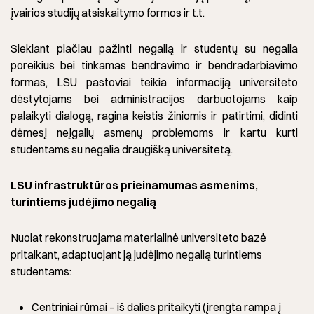
įvairios studijų atsiskaitymo formos ir t.t.
Siekiant plačiau pažinti negalią ir studentų su negalia
poreikius bei tinkamas bendravimo ir bendradarbiavimo
formas, LSU pastoviai teikia informaciją universiteto
dėstytojams bei administracijos darbuotojams kaip
palaikyti dialogą, ragina keistis žiniomis ir patirtimi, didinti
dėmesį neįgalių asmenų problemoms ir kartu kurti
studentams su negalia draugišką universitetą.
LSU infrastruktūros prieinamumas asmenims,
turintiems judėjimo negalią
Nuolat rekonstruojama materialinė universiteto bazė
pritaikant, adaptuojant ją judėjimo negalią turintiems
studentams:
Centriniai rūmai – iš dalies pritaikyti (įrengta rampa į