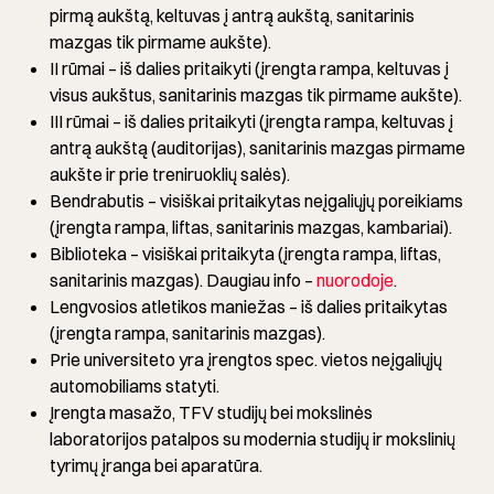
pirmą aukštą, keltuvas į antrą aukštą, sanitarinis
mazgas tik pirmame aukšte).
II rūmai – iš dalies pritaikyti (įrengta rampa, keltuvas į
visus aukštus, sanitarinis mazgas tik pirmame aukšte).
III rūmai – iš dalies pritaikyti (įrengta rampa, keltuvas į
antrą aukštą (auditorijas), sanitarinis mazgas pirmame
aukšte ir prie treniruoklių salės).
Bendrabutis – visiškai pritaikytas neįgaliųjų poreikiams
(įrengta rampa, liftas, sanitarinis mazgas, kambariai).
Biblioteka – visiškai pritaikyta (įrengta rampa, liftas,
sanitarinis mazgas). Daugiau info –
nuorodoje
.
Lengvosios atletikos maniežas – iš dalies pritaikytas
(įrengta rampa, sanitarinis mazgas).
Prie universiteto yra įrengtos spec. vietos neįgaliųjų
automobiliams statyti.
Įrengta masažo, TFV studijų bei mokslinės
laboratorijos patalpos su modernia studijų ir mokslinių
tyrimų įranga bei aparatūra.