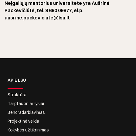
Neįgaliųjų mentorius universitete yra Aušrinė
Packevičiūtė,
tel. 8 690 09877,
el.p.
ausrine.packeviciute@lsu.lt
APIE LSU
Struktūra
Tarptautiniai ryšiai
Bendradarbiavimas
Projektinė veikla
Kokybės užtikrinimas