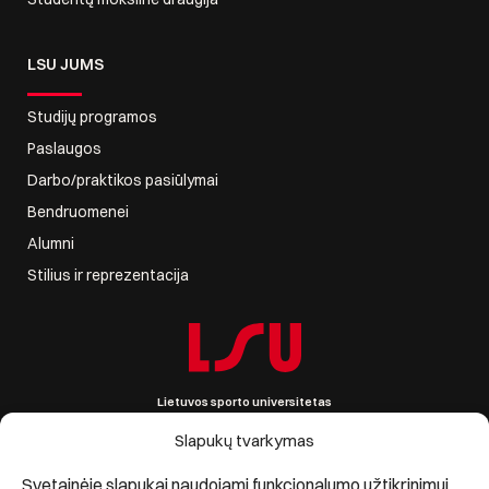
LSU JUMS
Studijų programos
Paslaugos
Darbo/praktikos pasiūlymai
Bendruomenei
Alumni
Stilius ir reprezentacija
Lietuvos sporto universitetas
Sporto g. 6, LT-44221 Kaunas, Lietuva
Įmonės kodas 111951530
Slapukų tvarkymas
PVM mokėtojo kodas LT119515314
Informacija +370 690 09861, lsu@lsu.lt
Svetainėje slapukai naudojami funkcionalumo užtikrinimui,