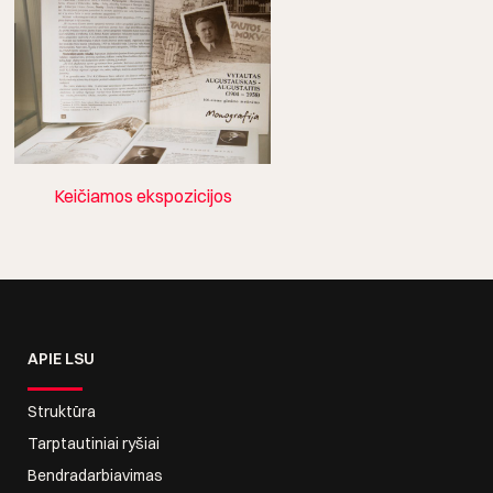
Keičiamos ekspozicijos
APIE LSU
Struktūra
Tarptautiniai ryšiai
Bendradarbiavimas