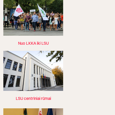
Nuo LKKA iki LSU
LSU centriniai rūmai