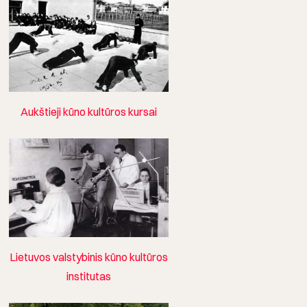
Aukštieji kūno kultūros kursai
Lietuvos valstybinis kūno kultūros
institutas