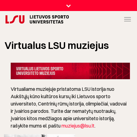
Virtualus LSU muziejus
Virtualiame muziejuje pristatoma LSU istorija nuo
Aukštųjų kūno kultūros kursų iki Lietuvos sporto
universiteto, Centrinių rūmų istorija, olimpiečiai, vadovai
ir įvairios parodos. Turite dar nematytų nuotraukų,
įvairios kitos medžiagos apie universiteto istoriją,
rašykite mums el. paštu
muziejus@lsu.lt
.