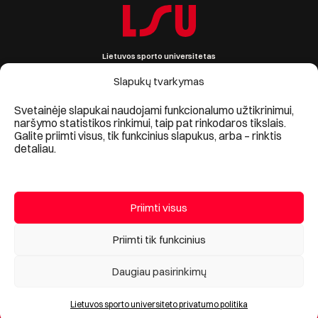
Lietuvos sporto universitetas
Sporto g. 6, LT-44221 Kaunas, Lietuva
Įmonės kodas 111951530
Slapukų tvarkymas
PVM mokėtojo kodas LT119515314
Informacija +370 690 09861, lsu@lsu.lt
Svetainėje slapukai naudojami funkcionalumo užtikrinimui,
naršymo statistikos rinkimui, taip pat rinkodaros tikslais.
Galite priimti visus, tik funkcinius slapukus, arba – rinktis
detaliau.
Priimti visus
© 2024, Lietuvos sporto universitetas
Priimti tik funkcinius
Asmens duomenų apsauga
/
Lietuvos sporto universiteto privatumo
politika
Daugiau pasirinkimų
Lietuvos sporto universiteto privatumo politika