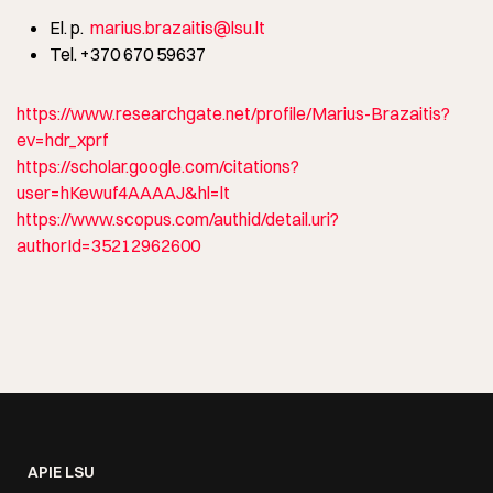
El. p.
marius.brazaitis@lsu.lt
Tel. +370 670 59637
https://www.researchgate.net/profile/Marius-Brazaitis?
ev=hdr_xprf
https://scholar.google.com/citations?
user=hKewuf4AAAAJ&hl=lt
https://www.scopus.com/authid/detail.uri?
authorId=35212962600
APIE LSU