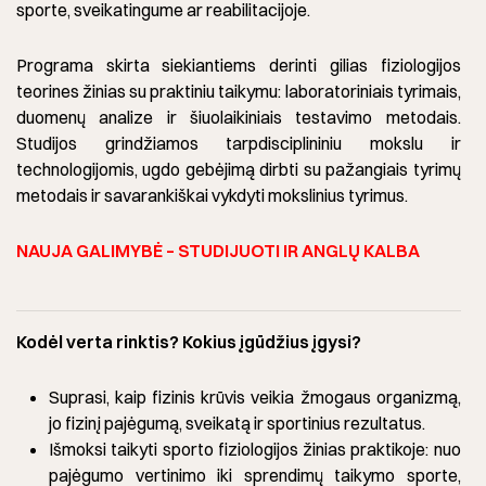
sporte, sveikatingume ar reabilitacijoje.
Programa skirta siekiantiems derinti gilias fiziologijos
teorines žinias su praktiniu taikymu: laboratoriniais tyrimais,
duomenų analize ir šiuolaikiniais testavimo metodais.
Studijos grindžiamos tarpdisciplininiu mokslu ir
technologijomis, ugdo gebėjimą dirbti su pažangiais tyrimų
metodais ir savarankiškai vykdyti mokslinius tyrimus.
NAUJA GALIMYBĖ – STUDIJUOTI IR ANGLŲ KALBA
Kodėl verta rinktis? Kokius įgūdžius įgysi?
Suprasi, kaip fizinis krūvis veikia žmogaus organizmą,
jo fizinį pajėgumą, sveikatą ir sportinius rezultatus.
Išmoksi taikyti sporto fiziologijos žinias praktikoje: nuo
pajėgumo vertinimo iki sprendimų taikymo sporte,