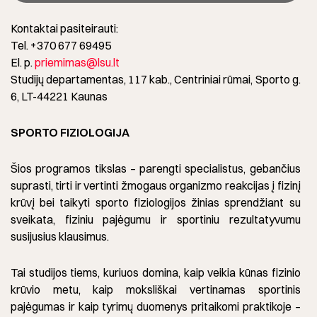
Kontaktai pasiteirauti:
Tel. +370 677 69495
El. p.
priemimas@lsu.lt
Studijų departamentas, 117 kab., Centriniai rūmai, Sporto g.
6, LT-44221 Kaunas
SPORTO FIZIOLOGIJA
Šios programos tikslas – parengti specialistus, gebančius
suprasti, tirti ir vertinti žmogaus organizmo reakcijas į fizinį
krūvį bei taikyti sporto fiziologijos žinias sprendžiant su
sveikata, fiziniu pajėgumu ir sportiniu rezultatyvumu
susijusius klausimus.
Tai studijos tiems, kuriuos domina, kaip veikia kūnas fizinio
krūvio metu, kaip moksliškai vertinamas sportinis
pajėgumas ir kaip tyrimų duomenys pritaikomi praktikoje –