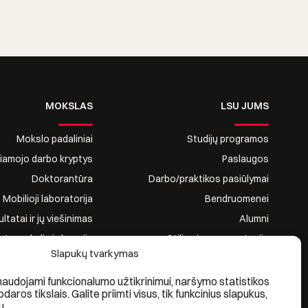
MOKSLAS
LSU JUMS
Mokslo padaliniai
Studijų programos
riamojo darbo kryptys
Paslaugos
Doktorantūra
Darbo/praktikos pasiūlymai
Mobilioji laboratorija
Bendruomenei
tatai ir jų viešinimas
Alumni
ntų mokslinė draugija
Stilius ir reprezentacija
Slapukų tvarkymas
naudojami funkcionalumo užtikrinimui, naršymo statistikos
kodaros tikslais. Galite priimti visus, tik funkcinius slapukus,
u.