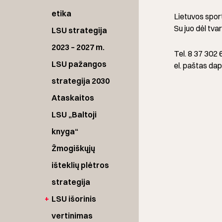
etika
Lietuvos spor
Su juo dėl tv
LSU strategija
2023 – 2027 m.
Tel. 8 37 302 
LSU pažangos
el. paštas dap
strategija 2030
Ataskaitos
LSU „Baltoji
knyga“
Žmogiškųjų
išteklių plėtros
strategija
+
LSU išorinis
vertinimas