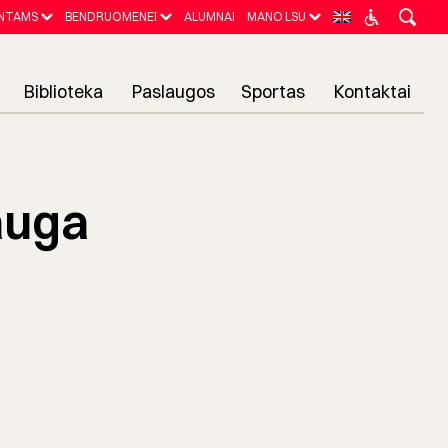
NTAMS
BENDRUOMENEI
ALUMNAI
MANO LSU
Biblioteka
Paslaugos
Sportas
Kontaktai
auga