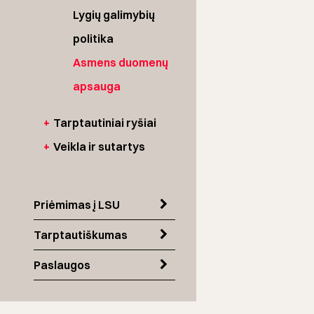
Lygių galimybių
politika
Asmens duomenų
apsauga
+
Tarptautiniai ryšiai
+
Veikla ir sutartys
Priėmimas į LSU
Tarptautiškumas
Paslaugos