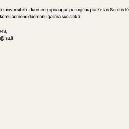
to universiteto duomenų apsaugos pareigūnu paskirtas Saulius Kre
arkomų asmens duomenų galima susisiekti:
648,
@lsu.lt