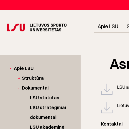
Apie LSU
As
-
Apie LSU
+
Struktūra
LSU a
-
Dokumentai
LSU statutas
Lietuv
LSU strateginiai
dokumentai
Kontaktai
LSU akademinė