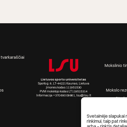
r tvarkaraščiai
Mokslinio ti
Lietuvos sporto universitetas
Sporto g. 6, LT-44221 Kaunas, Lietuva
Įmonės kodas 111951530
os
Mokslo rezul
PVM mokėtojo kodas LT119515314
Informacija +370 690 09861, lsu@lsu.lt
Stude
Svetainėje slapukai 
rinkimui, taip pat rin
arba – rinktis detalia