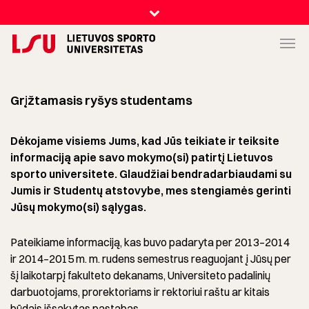
Grįžtamasis ryšys studentams
Dėkojame visiems Jums, kad Jūs teikiate ir teiksite
informaciją apie savo mokymo(si) patirtį Lietuvos
sporto universitete. Glaudžiai bendradarbiaudami su
Jumis ir Studentų atstovybe, mes stengiamės gerinti
Jūsų mokymo(si) sąlygas.
Pateikiame informaciją, kas buvo padaryta per 2013–2014
ir 2014–2015 m. m. rudens semestrus reaguojant į Jūsų per
šį laikotarpį fakulteto dekanams, Universiteto padalinių
darbuotojams, prorektoriams ir rektoriui raštu ar kitais
būdais išsakytas pastabas.