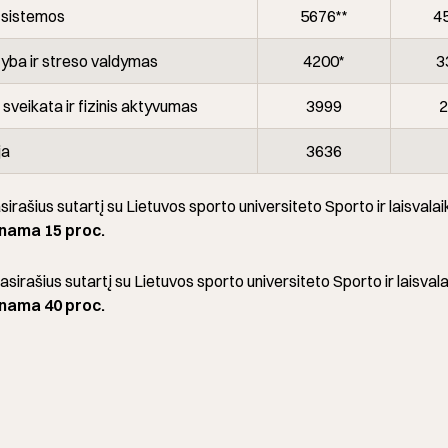
 sistemos
5676**
4
tyba ir streso valdymas
4200*
3
veikata ir fizinis aktyvumas
3999
2
ja
3636
sirašius sutartį su Lietuvos sporto universiteto Sporto ir laisvalai
nama 15 proc.
asirašius sutartį su Lietuvos sporto universiteto Sporto ir laisvala
nama 40 proc.