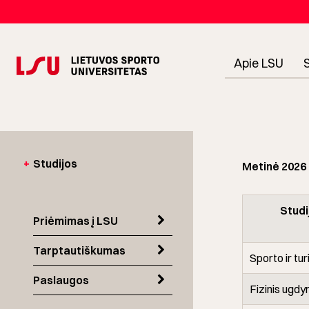
Apie LSU
+
Studijos
Metinė 2026 m
Studi
Priėmimas į LSU
Tarptautiškumas
Sporto ir t
Paslaugos
Fizinis ugdy