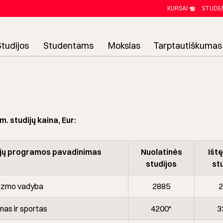
KURSAI
STUDE
Studijos
Studentams
Mokslas
Tarptautiškumas
. studijų kaina, Eur:
jų programos pavadinimas
Nuolatinės
Išt
studijos
st
urizmo vadyba
2885
2
mas ir sportas
4200*
3