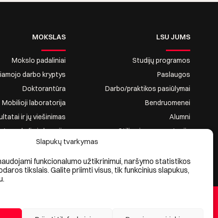
MOKSLAS
LSU JUMS
Mokslo padaliniai
Studijų programos
riamojo darbo kryptys
Paslaugos
Doktorantūra
Darbo/praktikos pasiūlymai
Mobilioji laboratorija
Bendruomenei
tatai ir jų viešinimas
Alumni
ntų mokslinė draugija
Stilius ir reprezentacija
Slapukų tvarkymas
naudojami funkcionalumo užtikrinimui, naršymo statistikos
kodaros tikslais. Galite priimti visus, tik funkcinius slapukus,
u.