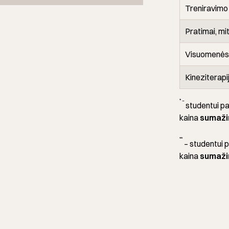
Treniravimo
Pratimai, mi
Visuomenės s
Kineziterapi
* –
studentui pa
kaina
sumaži
**
– studentui p
kaina
sumaži