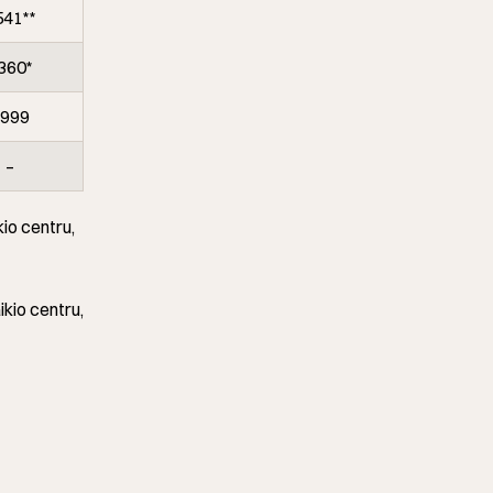
541**
360*
999
–
kio centru,
ikio centru,