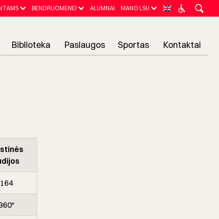
NTAMS
BENDRUOMENEI
ALUMNAI
MANO LSU
Biblioteka
Paslaugos
Sportas
Kontaktai
ęstinės
udijos
164
360*