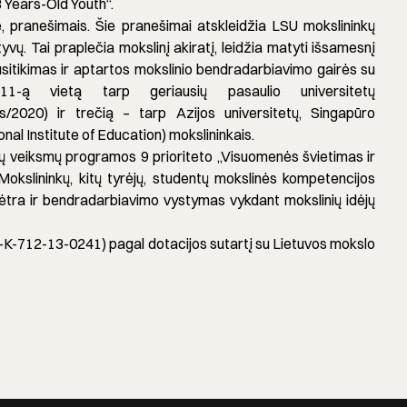
 Years-Old Youth“.
e, pranešimais. Šie pranešimai atskleidžia LSU mokslininkų
vų. Tai praplečia mokslinį akiratį, leidžia matyti išsamesnį
susitikimas ir aptartos mokslinio bendradarbiavimo gairės su
11-ą vietą tarp geriausių pasaulio universitetų
ngs/2020) ir trečią – tarp Azijos universitetų, Singapūro
nal Institute of Education) mokslininkais.
ų veiksmų programos 9 prioriteto „Visuomenės švietimas ir
okslininkų, kitų tyrėjų, studentų mokslinės kompetencijos
lėtra ir bendradarbiavimo vystymas vykdant mokslinių idėjų
MT-K-712-13-0241) pagal dotacijos sutartį su Lietuvos mokslo