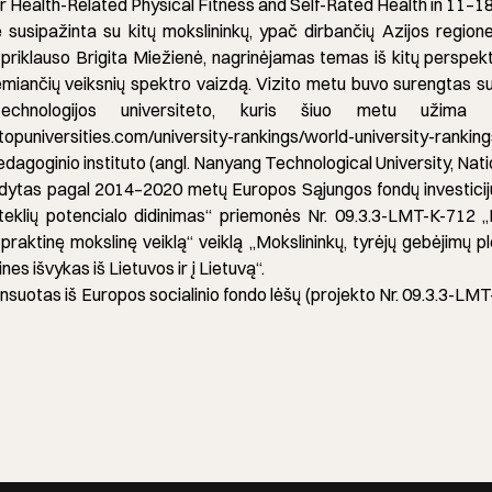
r Health-Related Physical Fitness and Self-Rated Health in 11–18
e susipažinta su kitų mokslininkų, ypač dirbančių Azijos region
 priklauso Brigita Miežienė, nagrinėjamas temas iš kitų perspekty
jį lemiančių veiksnių spektro vaizdą. Vizito metu buvo surengtas 
technologijos universiteto, kuris šiuo metu užima 
topuniversities.com/university-rankings/world-university-ranki
edagoginio instituto (angl. Nanyang Technological University, Natio
dytas pagal 2014–2020 metų Europos Sąjungos fondų investicij
teklių potencialo didinimas“ priemonės Nr. 09.3.3-LMT-K-712 „M
raktinę mokslinę veiklą“ veiklą „Mokslininkų, tyrėjų gebėjimų p
nes išvykas iš Lietuvos ir į Lietuvą“.
ansuotas iš Europos socialinio fondo lėšų (projekto Nr. 09.3.3-L