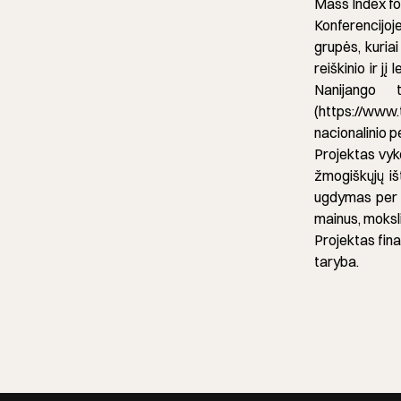
Mass Index fo
Konferencijoj
grupės, kuriai
reiškinio ir 
Nanijango 
(https://www.
nacionalinio p
Projektas vyk
žmogiškųjų iš
ugdymas per p
mainus, moksli
Projektas fin
taryba.