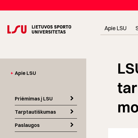
Apie LSU
LSU
+
Apie LSU
tar
Priėmimas į LSU
mo
Tarptautiškumas
Paslaugos