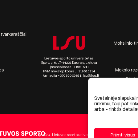
r tvarkaraščiai
Mokslinio ti
Lietuvos sporto universitetas
Sporto g. 6, LT-44221 Kaunas, Lietuva
Įmonės kodas 111951530
os
Mokslo rezul
PVM mokėtojo kodas LT119515314
Informacija +370 690 09861, lsu@lsu.lt
Stude
Svetainėje slapukai 
rinkimui, taip pat rin
arba – rinktis detalia
Priimti visus
© 2024, Lietuvos sporto universitetas