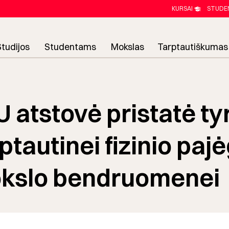
KURSAI
STUDE
Studijos
Studentams
Mokslas
Tarptautiškumas
 atstovė pristatė ty
ptautinei fizinio paj
kslo bendruomenei