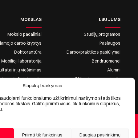
MOKSLAS
LSU JUMS
Mokslo padaliniai
Studijų programos
riamojo darbo kryptys
Paslaugos
Doktorantūra
Darbo/praktikos pasiūlymai
Mobilioji laboratorija
Bendruomenei
tatai ir jų viešinimas
Alumni
ntų mokslinė draugija
Stilius ir reprezentacija
Slapukų tvarkymas
naudojami funkcionalumo užtikrinimui, naršymo statistikos
kodaros tikslais. Galite priimti visus, tik funkcinius slapukus,
u.
Priimti tik funkcinius
Daugiau pasirinkimų