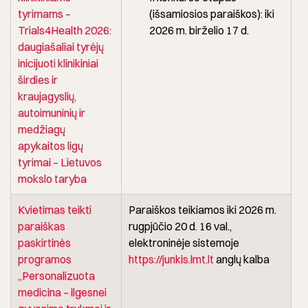
tyrimams –
(išsamiosios paraiškos): iki
Trials4Health 2026:
2026 m. birželio 17 d.
daugiašaliai tyrėjų
inicijuoti klinikiniai
širdies ir
kraujagyslių,
autoimuninių ir
medžiagų
apykaitos ligų
tyrimai – Lietuvos
mokslo taryba
Kvietimas teikti
Paraiškos teikiamos iki 2026 m.
paraiškas
rugpjūčio 20 d. 16 val.,
paskirtinės
elektroninėje sistemoje
programos
https://junkis.lmt.lt
anglų kalba
„Personalizuota
medicina – ilgesnei