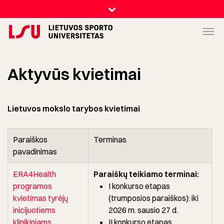
Aktyvūs kvietimai
Lietuvos mokslo tarybos kvietimai
Paraiškos
Terminas
pavadinimas
ERA4Health
Paraiškų teikiamo terminai:
programos
I konkurso etapas
kvietimas tyrėjų
(trumposios paraiškos): iki
inicijuotiems
2026 m. sausio 27 d.
klinikiniams
II konkurso etapas