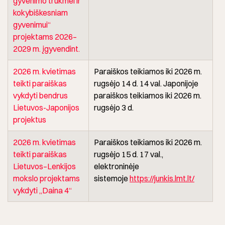
gyvenimo trukmei ir
kokybiškesniam
gyvenimui“
projektams 2026–
2029 m. įgyvendint.
2026
m.
kvietimas
Paraiškos teikiamos iki 2026 m.
teikti paraiškas
rugsėjo 14 d. 14 val. Japonijoje
vykdyti bendrus
paraiškos teikiamos iki 2026 m.
Lietuvos-Japonijos
rugsėjo 3 d.
projektus
2026 m.
kvietimas
Paraiškos teikiamos iki 2026 m.
teikti paraiškas
rugsėjo 15 d. 17 val.,
Lietuvos–Lenkijos
elektroninėje
mokslo projektams
sistemoje
https://junkis.lmt.lt/
vykdyti „Daina
4“