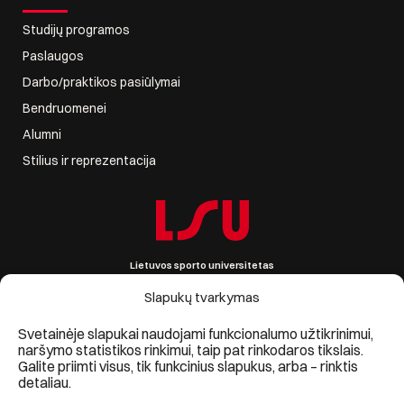
Studijų programos
Paslaugos
Darbo/praktikos pasiūlymai
Bendruomenei
Alumni
Stilius ir reprezentacija
Lietuvos sporto universitetas
Sporto g. 6, LT-44221 Kaunas, Lietuva
Įmonės kodas 111951530
Slapukų tvarkymas
PVM mokėtojo kodas LT119515314
Informacija +370 690 09861, lsu@lsu.lt
Svetainėje slapukai naudojami funkcionalumo užtikrinimui,
naršymo statistikos rinkimui, taip pat rinkodaros tikslais.
Galite priimti visus, tik funkcinius slapukus, arba – rinktis
detaliau.