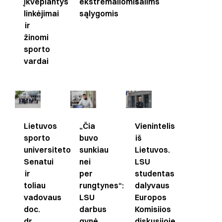
įkvepiantys
ekstremaliomis
šalims
linkėjimai
sąlygomis
ir
žinomi
sporto
vardai
Lietuvos
„Čia
Vienintelis
sporto
buvo
iš
universiteto
sunkiau
Lietuvos.
Senatui
nei
LSU
ir
per
studentas
toliau
rungtynes“:
dalyvaus
vadovaus
LSU
Europos
doc.
darbus
Komisiios
dr.
gynė
diskusijoje