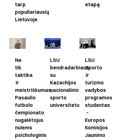
etapą
tarp
populiariausių
Lietuvoje
LSU
Ne
LSU
Sporto
tik
bendradarbiaus
ir
taktika
su
turizmo
ir
Kazachijos
vadybos
meistriškumas.
nacionalinio
programos
Pasaulio
sporto
studentas
futbolo
universitetu
–
čempionato
Europos
nugalėtojus
Komisijos
nulems
Jaunimo
psichologinis