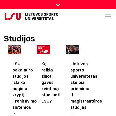
Studijos
Lietuvos
LSU
Ką
sporto
bakalauro
reikia
universitetas
studijos
žinoti
skelbia
išlaiko
gavus
priėmimo
augimo
kvietimą
į
kryptį:
studijuoti
magistrantūros
Treniravimo
LSU?
studijas
sistemos
II
–