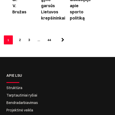
V.
garsūs
apie
Bružas
Lietuvos
sporto
krepšininkai
politiką
1
2
3
…
44
APIE LSU
Struktūra
Tarptautiniai ryšiai
Bendradarbiavimas
Projektinė veikla