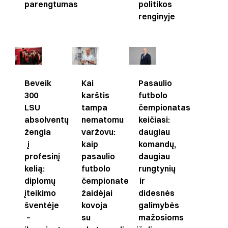
politikos
parengtumas
renginyje
Beveik
Kai
Pasaulio
300
karštis
futbolo
LSU
tampa
čempionatas
absolventų
nematomu
keičiasi:
žengia
varžovu:
daugiau
į
kaip
komandų,
profesinį
pasaulio
daugiau
kelią:
futbolo
rungtynių
diplomų
čempionate
ir
įteikimo
žaidėjai
didesnės
šventėje
kovoja
galimybės
–
su
mažosioms