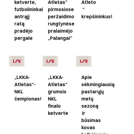
ketverte,
Atletas”
Atleto
futbolininkai
pirmosiose
“
antrąjį
peržaidimo
krepšininkus!
ratą
rungtynėse
pradėjo
pralaimėjo
pergale
„Palangai”
„LKKA-
„LKKA-
Apie
Atletas“-
Atletas“
sėkmingiausią
NKL
grumsis
pastarųjų
čempionas!
NKL
metų
finalo
sezoną
ketverte
ir
būsimas
kovas