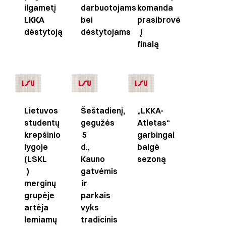
ilgametį
darbuotojams
komanda
LKKA
bei
prasibrovė
dėstytoją
dėstytojams
į
finalą
Lietuvos
Šeštadienį,
„LKKA-
studentų
gegužės
Atletas“
krepšinio
5
garbingai
lygoje
d.,
baigė
(LSKL
Kauno
sezoną
)
gatvėmis
merginų
ir
grupėje
parkais
artėja
vyks
lemiamų
tradicinis