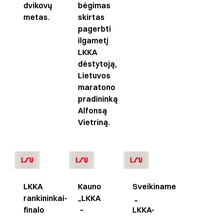
dvikovų
bėgimas
metas.
skirtas
pagerbti
ilgametį
LKKA
dėstytoją,
Lietuvos
maratono
pradininką
Alfonsą
Vietriną.
LKKA
Kauno
Sveikiname
rankininkai-
„LKKA
„
finalo
–
LKKA-