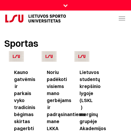
Sportas
Kauno
Noriu
Lietuvos
gatvėmis
padėkoti
studentų
ir
visiems
krepšinio
parkais
mano
lygoje
vyko
gerbėjams
(LSKL
tradicinis
ir
)
bėgimas
padrąsinantiems
merginų
skirtas
mane
grupėje
pagerbti
LKKA
Akademijos