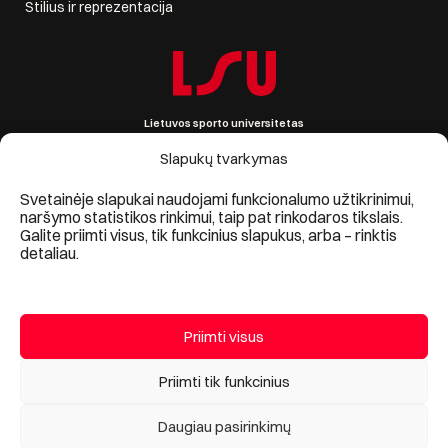
Stilius ir reprezentacija
Lietuvos sporto universitetas
Sporto g. 6, LT-44221 Kaunas, Lietuva
Įmonės kodas 111951530
Slapukų tvarkymas
PVM mokėtojo kodas LT119515314
Informacija +370 690 09861, lsu@lsu.lt
Svetainėje slapukai naudojami funkcionalumo užtikrinimui,
naršymo statistikos rinkimui, taip pat rinkodaros tikslais.
Galite priimti visus, tik funkcinius slapukus, arba – rinktis
detaliau.
Priimti visus
© 2024, Lietuvos sporto universitetas
Priimti tik funkcinius
Asmens duomenų apsauga
/
Lietuvos sporto universiteto privatumo
politika
Daugiau pasirinkimų