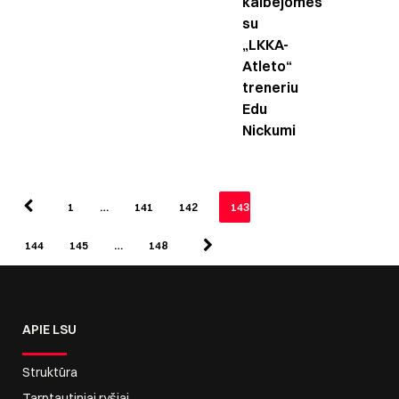
kalbėjomės
su
„LKKA-
Atleto“
treneriu
Edu
Nickumi
1
…
141
142
143
144
145
…
148
APIE LSU
Struktūra
Tarptautiniai ryšiai