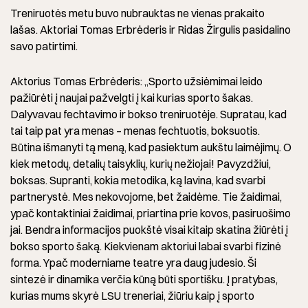
Treniruotės metu buvo nubrauktas ne vienas prakaito
lašas. Aktoriai Tomas Erbrėderis ir Ridas Žirgulis pasidalino
savo patirtimi.
Aktorius Tomas Erbrėderis: „Sporto užsiėmimai leido
pažiūrėti į naujai pažvelgti į kai kurias sporto šakas.
Dalyvavau fechtavimo ir bokso treniruotėje. Supratau, kad
tai taip pat yra menas – menas fechtuotis, boksuotis.
Būtina išmanyti tą meną, kad pasiektum aukštu laimėjimų. O
kiek metodų, detalių taisyklių, kurių nežiojai! Pavyzdžiui,
boksas. Supranti, kokia metodika, ką lavina, kad svarbi
partnerystė. Mes nekovojome, bet žaidėme. Tie žaidimai,
ypač kontaktiniai žaidimai, priartina prie kovos, pasiruošimo
jai. Bendra informacijos puokštė visai kitaip skatina žiūrėti į
bokso sporto šaką. Kiekvienam aktoriui labai svarbi fizinė
forma. Ypač moderniame teatre yra daug judesio. Ši
sintezė ir dinamika verčia kūną būti sportišku. Į pratybas,
kurias mums skyrė LSU treneriai, žiūriu kaip į sporto