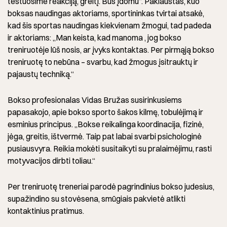
testuosime reakciją, greitį. Bus įdomu“. Paklaustas, kuo
boksas naudingas aktoriams, sportininkas tvirtai atsakė,
kad šis sportas naudingas kiekvienam žmogui, tad padeda
ir aktoriams: „Man keista, kad manoma , jog bokso
treniruotėje lūš nosis, ar įvyks kontaktas. Per pirmąją bokso
treniruotę to nebūna – svarbu, kad žmogus įsitrauktų ir
pajaustų techniką.“
Bokso profesionalas Vidas Bružas susirinkusiems
papasakojo, apie bokso sporto šakos kilmę, tobulėjimą ir
esminius principus. „Bokse reikalinga koordinacija, fizinė,
jėga, greitis, ištvermė. Taip pat labai svarbi psichologinė
pusiausvyra. Reikia mokėti susitaikyti su pralaimėjimu, rasti
motyvacijos dirbti toliau.“
Per treniruotę treneriai parodė pagrindinius bokso judesius,
supažindino su stovėsena, smūgiais pakvietė atlikti
kontaktinius pratimus.