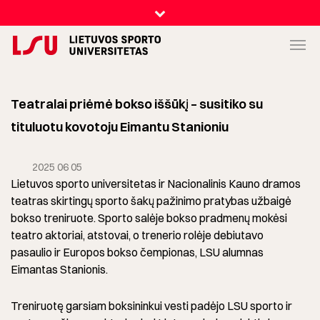
Teatralai priėmė bokso iššūkį – susitiko su
tituluotu kovotoju Eimantu Stanioniu
2025 06 05
Lietuvos sporto universitetas ir Nacionalinis Kauno dramos
teatras skirtingų sporto šakų pažinimo pratybas užbaigė
bokso treniruote. Sporto salėje bokso pradmenų mokėsi
teatro aktoriai, atstovai, o trenerio rolėje debiutavo
pasaulio ir Europos bokso čempionas, LSU alumnas
Eimantas Stanionis.
Treniruotę garsiam boksininkui vesti padėjo LSU sporto ir