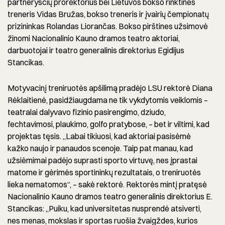
partnerysčių prorektorius bei Lietuvos bokso rinktinės
treneris Vidas Bružas, bokso treneris ir įvairių čempionatų
prizininkas Rolandas Liorančas. Bokso pirštines užsimovė
žinomi Nacionalinio Kauno dramos teatro aktoriai,
darbuotojai ir teatro generalinis direktorius Egidijus
Stancikas.
Motyvacinį treniruotės apšilimą pradėjo LSU rektorė Diana
Rėklaitienė, pasidžiaugdama ne tik vykdytomis veiklomis –
teatralai dalyvavo fizinio pasirengimo, dziudo,
fechtavimosi, plaukimo, golfo pratybose, – bet ir viltimi, kad
projektas tęsis. „Labai tikiuosi, kad aktoriai pasisėmė
kažko naujo ir panaudos scenoje. Taip pat manau, kad
užsiėmimai padėjo suprasti sporto virtuvę, nes įprastai
matome ir gėrimės sportininkų rezultatais, o treniruotės
lieka nematomos“, – sakė rektorė. Rektorės mintį pratęsė
Nacionalinio Kauno dramos teatro generalinis direktorius E.
Stancikas: „Puiku, kad universitetas nusprendė atsiverti,
nes menas, mokslas ir sportas ruošia žvaigždes, kurios