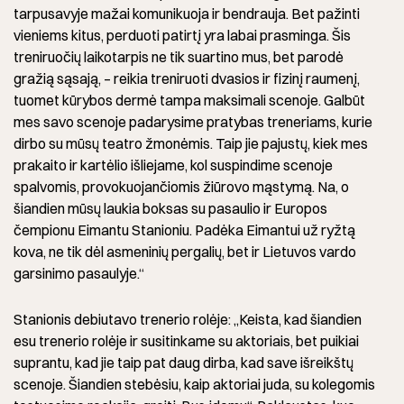
tarpusavyje mažai komunikuoja ir bendrauja. Bet pažinti
vieniems kitus, perduoti patirtį yra labai prasminga. Šis
treniruočių laikotarpis ne tik suartino mus, bet parodė
gražią sąsają, – reikia treniruoti dvasios ir fizinį raumenį,
tuomet kūrybos dermė tampa maksimali scenoje. Galbūt
mes savo scenoje padarysime pratybas treneriams, kurie
dirbo su mūsų teatro žmonėmis. Taip jie pajustų, kiek mes
prakaito ir kartėlio išliejame, kol suspindime scenoje
spalvomis, provokuojančiomis žiūrovo mąstymą. Na, o
šiandien mūsų laukia boksas su pasaulio ir Europos
čempionu Eimantu Stanioniu. Padėka Eimantui už ryžtą
kova, ne tik dėl asmeninių pergalių, bet ir Lietuvos vardo
garsinimo pasaulyje.“
Stanionis debiutavo trenerio rolėje: „Keista, kad šiandien
esu trenerio rolėje ir susitinkame su aktoriais, bet puikiai
suprantu, kad jie taip pat daug dirba, kad save išreikštų
scenoje. Šiandien stebėsiu, kaip aktoriai juda, su kolegomis