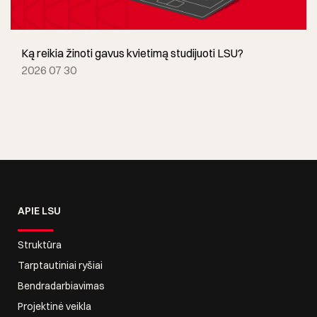
Ką reikia žinoti gavus kvietimą studijuoti LSU?
2026 07 30
APIE LSU
Struktūra
Tarptautiniai ryšiai
Bendradarbiavimas
Projektinė veikla