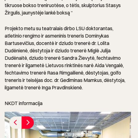
tikruose bokso treniruotėse, o tėtis, skulptorius Stasys
Žirgulis, jaunystėje lankė boksą “
Projekto metu su teatralais dirbo LSU doktorantas,
atletinio rengimo ir asmeninis treneris Dominykas
Bartusevičius, docentė ir dziudo trenerė dr. Lolita
Dudėnienė, dėstytoja ir dziudo trenerė Miglė Julija
Dudėnaitė, dziudo trenerė Sandra Žievytė, fechtavimo
trenerė ir ilgametė Lietuvos rinktinės narė Aida Vengalė,
fechtavimo trenerė Rasa Rimgailienė, dėstytojas, golfo
treneris ir teisėjas doc. dr. Gediminas Mamkus, dėstytoja,
ilgametė trenerė Inga Pravdinskienė.
NKDT informacija