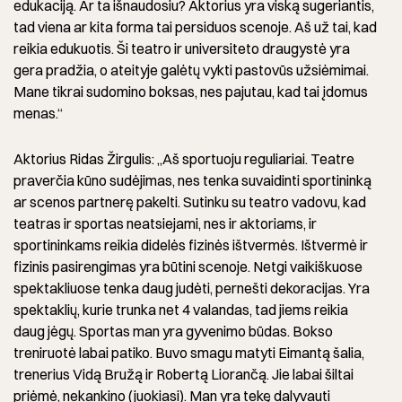
edukaciją. Ar ta išnaudosiu? Aktorius yra viską sugeriantis,
tad viena ar kita forma tai persiduos scenoje. Aš už tai, kad
reikia edukuotis. Ši teatro ir universiteto draugystė yra
gera pradžia, o ateityje galėtų vykti pastovūs užsiėmimai.
Mane tikrai sudomino boksas, nes pajutau, kad tai įdomus
menas.“
Aktorius Ridas Žirgulis: „Aš sportuoju reguliariai. Teatre
praverčia kūno sudėjimas, nes tenka suvaidinti sportininką
ar scenos partnerę pakelti. Sutinku su teatro vadovu, kad
teatras ir sportas neatsiejami, nes ir aktoriams, ir
sportininkams reikia didelės fizinės ištvermės. Ištvermė ir
fizinis pasirengimas yra būtini scenoje. Netgi vaikiškuose
spektakliuose tenka daug judėti, pernešti dekoracijas. Yra
spektaklių, kurie trunka net 4 valandas, tad jiems reikia
daug jėgų. Sportas man yra gyvenimo būdas. Bokso
treniruotė labai patiko. Buvo smagu matyti Eimantą šalia,
trenerius Vidą Bružą ir Robertą Liorančą. Jie labai šiltai
priėmė, nekankino (juokiasi). Man yra tekę dalyvauti