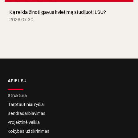
Ką reikia žinoti gavus kvietimą studijuoti LSU?
2026 07 30
APIE LSU
Struktūra
Tarptautiniai ryšiai
Bendradarbiavimas
Projektinė veikla
Kokybės užtikrinimas