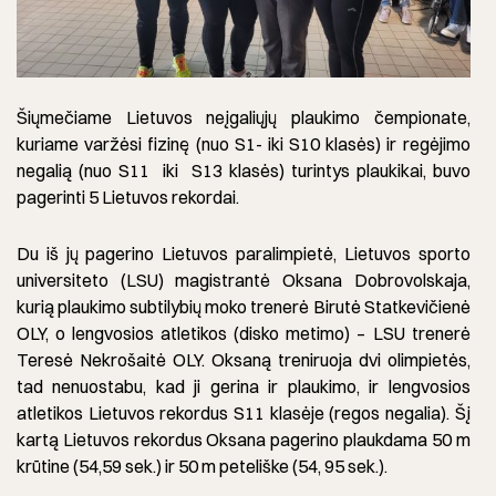
Šiųmečiame Lietuvos neįgaliųjų plaukimo čempionate,
kuriame varžėsi fizinę (nuo S1- iki S10 klasės) ir regėjimo
negalią (nuo S11 iki S13 klasės) turintys plaukikai, buvo
pagerinti 5 Lietuvos rekordai.
Du iš jų pagerino Lietuvos paralimpietė, Lietuvos sporto
universiteto (LSU) magistrantė Oksana Dobrovolskaja,
kurią plaukimo subtilybių moko trenerė Birutė Statkevičienė
OLY, o lengvosios atletikos (disko metimo) – LSU trenerė
Teresė Nekrošaitė OLY. Oksaną treniruoja dvi olimpietės,
tad nenuostabu, kad ji gerina ir plaukimo, ir lengvosios
atletikos Lietuvos rekordus S11 klasėje (regos negalia). Šį
kartą Lietuvos rekordus Oksana pagerino plaukdama 50 m
krūtine (54,59 sek.) ir 50 m peteliške (54, 95 sek.).