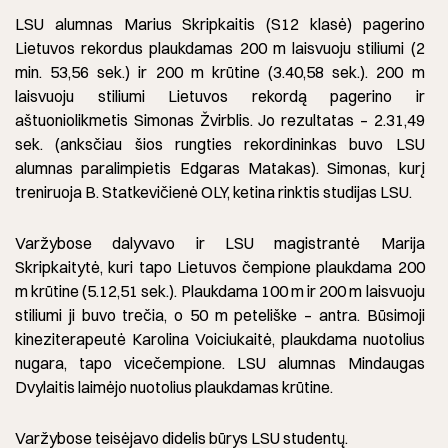
LSU alumnas Marius Skripkaitis (S12 klasė) pagerino
Lietuvos rekordus plaukdamas 200 m laisvuoju stiliumi (2
min. 53,56 sek.) ir 200 m krūtine (3.40,58 sek.). 200 m
laisvuoju stiliumi Lietuvos rekordą pagerino ir
aštuoniolikmetis Simonas Žvirblis. Jo rezultatas – 2.31,49
sek. (anksčiau šios rungties rekordininkas buvo LSU
alumnas paralimpietis Edgaras Matakas). Simonas, kurį
treniruoja B. Statkevičienė OLY, ketina rinktis studijas LSU.
Varžybose dalyvavo ir LSU magistrantė Marija
Skripkaitytė, kuri tapo Lietuvos čempione plaukdama 200
m krūtine (5.12,51 sek.). Plaukdama 100 m ir 200 m laisvuoju
stiliumi ji buvo trečia, o 50 m peteliške – antra. Būsimoji
kineziterapeutė Karolina Voiciukaitė, plaukdama nuotolius
nugara, tapo vicečempione. LSU alumnas Mindaugas
Dvylaitis laimėjo nuotolius plaukdamas krūtine.
Varžybose teisėjavo didelis būrys LSU studentų.