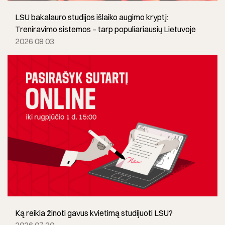
LSU bakalauro studijos išlaiko augimo kryptį:
Treniravimo sistemos – tarp populiariausių Lietuvoje
2026 08 03
Ką reikia žinoti gavus kvietimą studijuoti LSU?