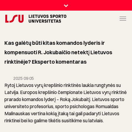
Kas galėtų būti kitas komandos lyderis ir
kompensuoti R. Jokubaičio netektį Lietuvos
rinktinėje? Eksperto komentaras
2025 09 05
Rytoj Lietuvos vyrų krepšinio rinktinės laukia rungtynės su
Latvija. Europos krepšinio čempionate Lietuvos vyrų rinktinė
prarado komandos lyderį – Roką Jokubaitį. Lietuvos sporto
universiteto profesorius, sporto psichologas Romualdas
Malinauskas vertina kokią įtaką tai gali padaryti Lietuvos
rinktinei bei ko galime tikėtis susitikime su latviais.