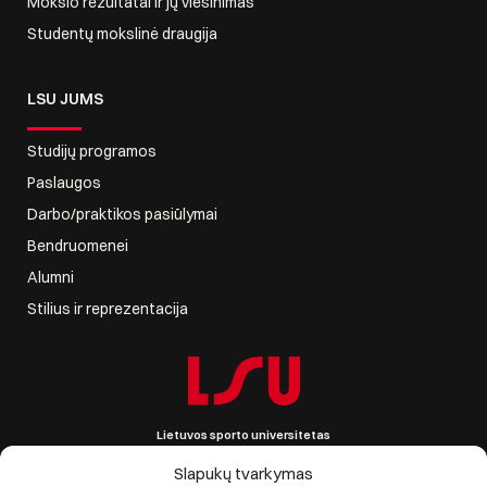
Mokslo rezultatai ir jų viešinimas
Studentų mokslinė draugija
LSU JUMS
Studijų programos
Paslaugos
Darbo/praktikos pasiūlymai
Bendruomenei
Alumni
Stilius ir reprezentacija
Lietuvos sporto universitetas
Sporto g. 6, LT-44221 Kaunas, Lietuva
Įmonės kodas 111951530
Slapukų tvarkymas
PVM mokėtojo kodas LT119515314