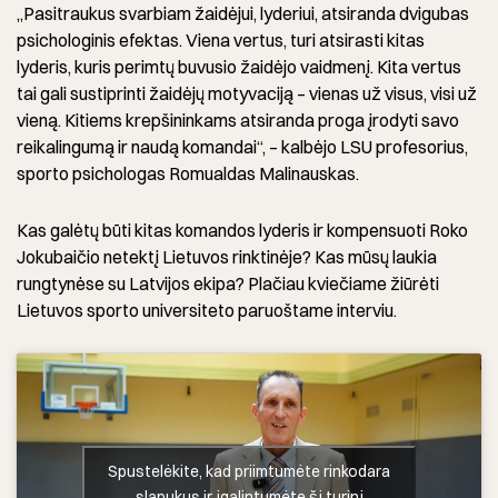
„Pasitraukus svarbiam žaidėjui, lyderiui, atsiranda dvigubas
psichologinis efektas. Viena vertus, turi atsirasti kitas
lyderis, kuris perimtų buvusio žaidėjo vaidmenį. Kita vertus
tai gali sustiprinti žaidėjų motyvaciją – vienas už visus, visi už
vieną. Kitiems krepšininkams atsiranda proga įrodyti savo
reikalingumą ir naudą komandai“, – kalbėjo LSU profesorius,
sporto psichologas Romualdas Malinauskas.
Kas galėtų būti kitas komandos lyderis ir kompensuoti Roko
Jokubaičio netektį Lietuvos rinktinėje? Kas mūsų laukia
rungtynėse su Latvijos ekipa? Plačiau kviečiame žiūrėti
Lietuvos sporto universiteto paruoštame interviu.
Spustelėkite, kad priimtumėte rinkodara
slapukus ir įgalintumėte šį turinį