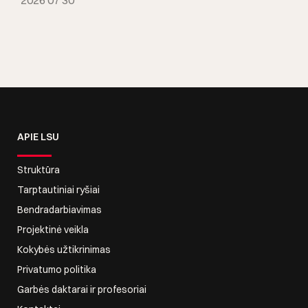
2026 07 30
APIE LSU
Struktūra
Tarptautiniai ryšiai
Bendradarbiavimas
Projektinė veikla
Kokybės užtikrinimas
Privatumo politika
Garbės daktarai ir profesoriai