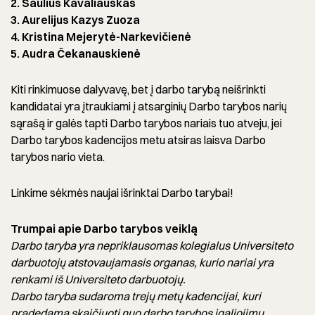
2. Saulius Kavaliauskas
3. Aurelijus Kazys Zuoza
4. Kristina Mejerytė-Narkevičienė
5. Audra Čekanauskienė
Kiti rinkimuose dalyvavę, bet į darbo tarybą neišrinkti
kandidatai yra įtraukiami į atsarginių Darbo tarybos narių
sąrašą ir galės tapti Darbo tarybos nariais tuo atveju, jei
Darbo tarybos kadencijos metu atsiras laisva Darbo
tarybos nario vieta.
Linkime sėkmės naujai išrinktai Darbo tarybai!
Trumpai apie Darbo tarybos veiklą
Darbo taryba yra nepriklausomas kolegialus Universiteto
darbuotojų atstovaujamasis organas, kurio nariai yra
renkami iš Universiteto darbuotojų.
Darbo taryba sudaroma trejų metų kadencijai, kuri
pradedama skaičiuoti nuo darbo tarybos įgaliojimų