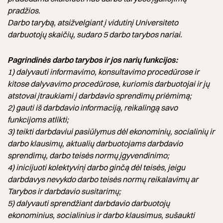
pradžios.
Darbo tarybą, atsižvelgiant į vidutinį Universiteto
darbuotojų skaičių, sudaro 5 darbo tarybos nariai.
Pagrindinės darbo tarybos ir jos narių funkcijos:
1) dalyvauti informavimo, konsultavimo procedūrose ir
kitose dalyvavimo procedūrose, kuriomis darbuotojai ir jų
atstovai įtraukiami į darbdavio sprendimų priėmimą;
2) gauti iš darbdavio informaciją, reikalingą savo
funkcijoms atlikti;
3) teikti darbdaviui pasiūlymus dėl ekonominių, socialinių ir
darbo klausimų, aktualių darbuotojams darbdavio
sprendimų, darbo teisės normų įgyvendinimo;
4) inicijuoti kolektyvinį darbo ginčą dėl teisės, jeigu
darbdavys nevykdo darbo teisės normų reikalavimų ar
Tarybos ir darbdavio susitarimų;
5) dalyvauti sprendžiant darbdavio darbuotojų
ekonominius, socialinius ir darbo klausimus, sušaukti