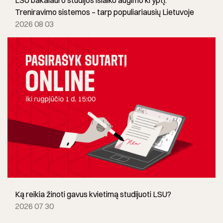
LSU bakalauro studijos išlaiko augimo kryptį:
Treniravimo sistemos – tarp populiariausių Lietuvoje
2026 08 03
Ką reikia žinoti gavus kvietimą studijuoti LSU?
2026 07 30