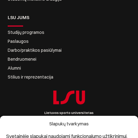
LSU JUMS
Studijų programos
Paslaugos
Darbo/praktikos pasiūlymai
Bendruomenei
Alumni
Stilius ir reprezentacija
Lietuvos sporto universitetas
Sporto g. 6, LT-44221 Kaunas, Lietuva
Įmonės kodas 111951530
Slapukų tvarkymas
PVM mokėtojo kodas LT119515314
Informacija +370 690 09861, lsu@lsu.lt
Svetainėje slapukai naudojami funkcionalumo užtikrinimui,