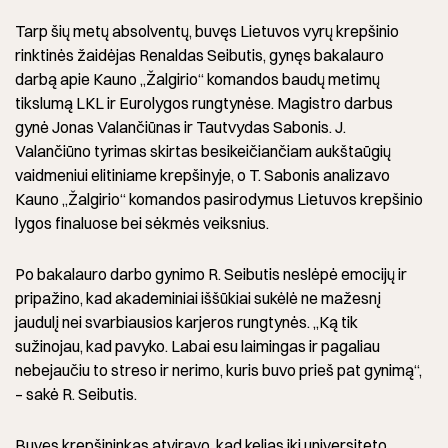
Tarp šių metų absolventų, buvęs Lietuvos vyrų krepšinio
rinktinės žaidėjas Renaldas Seibutis, gynęs bakalauro
darbą apie Kauno „Žalgirio“ komandos baudų metimų
tikslumą LKL ir Eurolygos rungtynėse. Magistro darbus
gynė Jonas Valančiūnas ir Tautvydas Sabonis. J.
Valančiūno tyrimas skirtas besikeičiančiam aukštaūgių
vaidmeniui elitiniame krepšinyje, o T. Sabonis analizavo
Kauno „Žalgirio“ komandos pasirodymus Lietuvos krepšinio
lygos finaluose bei sėkmės veiksnius.
Po bakalauro darbo gynimo R. Seibutis neslėpė emocijų ir
pripažino, kad akademiniai iššūkiai sukėlė ne mažesnį
jaudulį nei svarbiausios karjeros rungtynės. „Ką tik
sužinojau, kad pavyko. Labai esu laimingas ir pagaliau
nebejaučiu to streso ir nerimo, kuris buvo prieš pat gynimą“,
– sakė R. Seibutis.
Buvęs krepšininkas atviravo, kad kelias iki universiteto