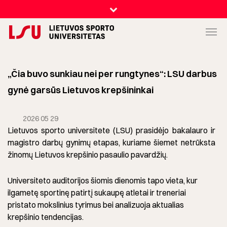
„Čia buvo sunkiau nei per rungtynes“: LSU darbus
gynė garsūs Lietuvos krepšininkai
2026 05 29
Lietuvos sporto universitete (LSU) prasidėjo bakalauro ir
magistro darbų gynimų etapas, kuriame šiemet netrūksta
žinomų Lietuvos krepšinio pasaulio pavardžių.
Universiteto auditorijos šiomis dienomis tapo vieta, kur
ilgametę sportinę patirtį sukaupę atletai ir treneriai
pristato mokslinius tyrimus bei analizuoja aktualias
krepšinio tendencijas.