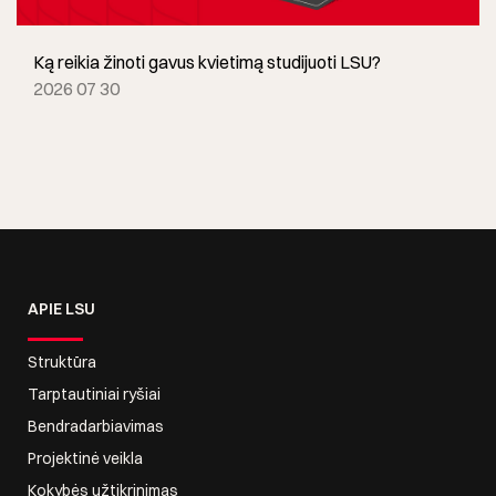
Ką reikia žinoti gavus kvietimą studijuoti LSU?
2026 07 30
APIE LSU
Struktūra
Tarptautiniai ryšiai
Bendradarbiavimas
Projektinė veikla
Kokybės užtikrinimas