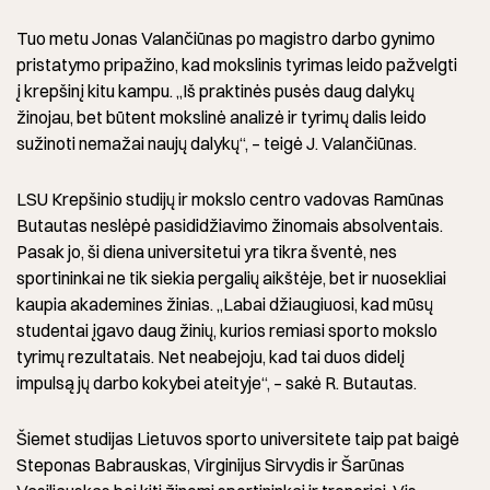
Tuo metu Jonas Valančiūnas po magistro darbo gynimo
pristatymo pripažino, kad mokslinis tyrimas leido pažvelgti
į krepšinį kitu kampu. „Iš praktinės pusės daug dalykų
žinojau, bet būtent mokslinė analizė ir tyrimų dalis leido
sužinoti nemažai naujų dalykų“, – teigė J. Valančiūnas.
LSU Krepšinio studijų ir mokslo centro vadovas Ramūnas
Butautas neslėpė pasididžiavimo žinomais absolventais.
Pasak jo, ši diena universitetui yra tikra šventė, nes
sportininkai ne tik siekia pergalių aikštėje, bet ir nuosekliai
kaupia akademines žinias. „Labai džiaugiuosi, kad mūsų
studentai įgavo daug žinių, kurios remiasi sporto mokslo
tyrimų rezultatais. Net neabejoju, kad tai duos didelį
impulsą jų darbo kokybei ateityje“, – sakė R. Butautas.
Šiemet studijas Lietuvos sporto universitete taip pat baigė
Steponas Babrauskas, Virginijus Sirvydis ir Šarūnas