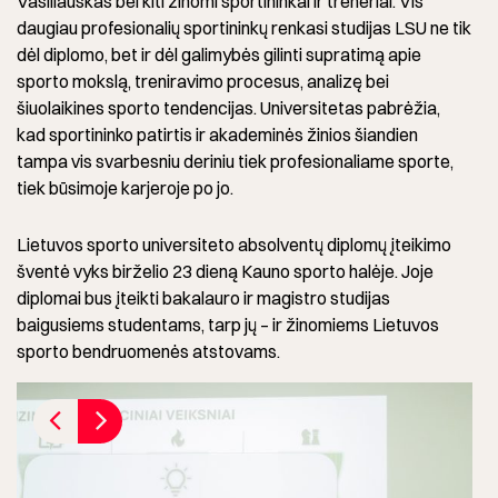
Vasiliauskas bei kiti žinomi sportininkai ir treneriai. Vis
daugiau profesionalių sportininkų renkasi studijas LSU ne tik
dėl diplomo, bet ir dėl galimybės gilinti supratimą apie
sporto mokslą, treniravimo procesus, analizę bei
šiuolaikines sporto tendencijas. Universitetas pabrėžia,
kad sportininko patirtis ir akademinės žinios šiandien
tampa vis svarbesniu deriniu tiek profesionaliame sporte,
tiek būsimoje karjeroje po jo.
Lietuvos sporto universiteto absolventų diplomų įteikimo
šventė vyks birželio 23 dieną Kauno sporto halėje. Joje
diplomai bus įteikti bakalauro ir magistro studijas
baigusiems studentams, tarp jų – ir žinomiems Lietuvos
sporto bendruomenės atstovams.