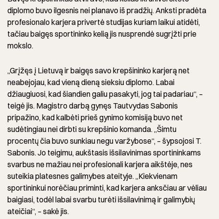
diplomo buvo ilgesnis nei planavo iš pradžių. Anksti pradėta
profesionalo karjera privertė studijas kuriam laikui atidėti,
tačiau baigęs sportininko kelią jis nusprendė sugrįžti prie
mokslo.
„Grįžęs į Lietuvą ir baigęs savo krepšininko karjerą net
neabejojau, kad vieną dieną sieksiu diplomo. Labai
džiaugiuosi, kad šiandien galiu pasakyti, jog tai padariau“, –
teigė jis. Magistro darbą gynęs Tautvydas Sabonis
pripažino, kad kalbėti prieš gynimo komisiją buvo net
sudėtingiau nei dirbti su krepšinio komanda. „Šimtu
procentų čia buvo sunkiau negu varžybose“, – šypsojosi T.
Sabonis. Jo teigimu, aukštasis išsilavinimas sportininkams
svarbus ne mažiau nei profesionali karjera aikštėje, nes
suteikia platesnes galimybes ateityje. „Kiekvienam
sportininkui norėčiau priminti, kad karjera anksčiau ar vėliau
baigiasi, todėl labai svarbu turėti išsilavinimą ir galimybių
ateičiai“, – sakė jis.