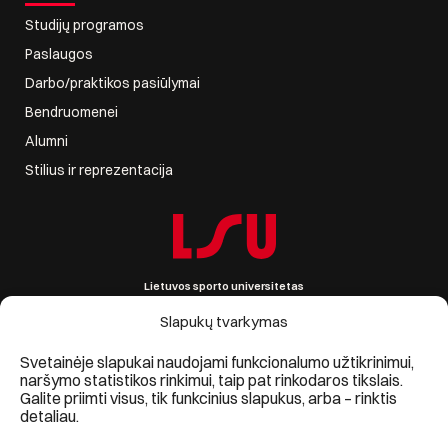
Studijų programos
Paslaugos
Darbo/praktikos pasiūlymai
Bendruomenei
Alumni
Stilius ir reprezentacija
Lietuvos sporto universitetas
Sporto g. 6, LT-44221 Kaunas, Lietuva
Įmonės kodas 111951530
Slapukų tvarkymas
PVM mokėtojo kodas LT119515314
Informacija +370 690 09861, lsu@lsu.lt
Svetainėje slapukai naudojami funkcionalumo užtikrinimui,
naršymo statistikos rinkimui, taip pat rinkodaros tikslais.
Galite priimti visus, tik funkcinius slapukus, arba – rinktis
detaliau.