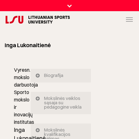
Inga Lukonaitienė
Vyresn.
Biografija
mokslo
darbuotoja
Sporto
Mokslinės veiklos
mokslo
sąsaja su
ir
pedagogine veikla
inovacijų
institutas
Inga
Mokslinės
kvalifikacijos
Lukonaitienė
kėlimas