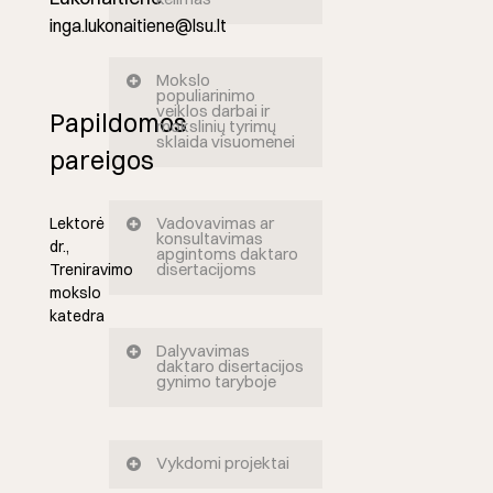
inga.lukonaitiene@lsu.lt
Mokslo
populiarinimo
veiklos darbai ir
Papildomos
mokslinių tyrimų
sklaida visuomenei
pareigos
Vadovavimas ar
Lektorė
konsultavimas
dr.,
apgintoms daktaro
disertacijoms
Treniravimo
mokslo
katedra
Dalyvavimas
daktaro disertacijos
gynimo taryboje
Vykdomi projektai