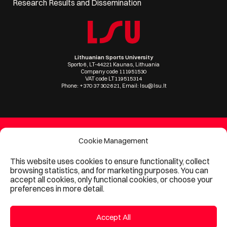
Research Results and Dissemination
Lithuanian Sports University
Sporto 6, LT-44221 Kaunas, Lithuania
Company code 111951530
VAT code LT119515314
Phone: +370 37 302 621, Email: lsu@lsu.lt
Cookie Management
This website uses cookies to ensure functionality, collect
browsing statistics, and for marketing purposes. You can
accept all cookies, only functional cookies, or choose your
© 2024, Lithuanian Sports University
preferences in more detail.
Protection of personal data
/
Lithuanian Sports University private
policy
Accept All